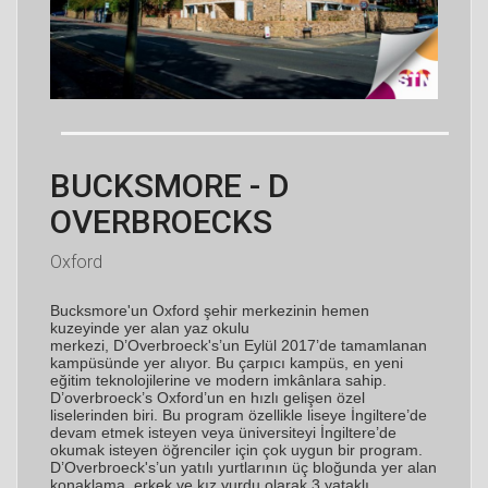
BUCKSMORE - D
OVERBROECKS
Oxford
Bucksmore'un Oxford şehir merkezinin hemen
kuzeyinde yer alan yaz okulu
merkezi,
D’Overbroeck's’un Eylül 2017’de tamamlanan
kampüsünde yer alıyor. Bu çarpıcı
kampüs, en yeni
eğitim teknolojilerine ve modern imkânlara sahip.
D’overbroeck’s
Oxford’un en hızlı gelişen özel
liselerinden biri. Bu program özellikle liseye
İngiltere’de
devam etmek isteyen veya üniversiteyi İngiltere’de
okumak isteyen
öğrenciler için çok uygun bir program.
D’Overbroeck's’un yatılı yurtlarının üç bloğunda
yer alan
konaklama, erkek ve kız yurdu olarak 3 yataklı