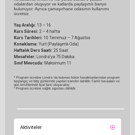
odalardan oluşuyor ve katlarda
paylaşımlı banyo
bulunuyor. Ayrıca çamaşırhane odasının kullanımı
ücretsiz
.
Yaş Aralığı:
13 – 16
Kurs Süresi:
2 – 4 hafta
Kurs Tarihleri:
10 Temmuz – 7 Ağustos
Konaklama:
Yurt (Paylaşımlı Oda)
Haftalık Ders Saati:
25 Saat
Mesafeler:
Londra’ya 75 Dakika
Sınıf Mevcudu:
Maksimum 11
* Program ücretine Londra ‘da bulunan bütün havalimanlarından program
başlangıç ve
bitiş günlerinde yapılan transfer dahildir. Farklı havaalanı ve
gün tercihlerinde fiyat farkı
oluşacaktır.
* Program ücretine sağlık sigortası dâhildir.
Aktiviteler