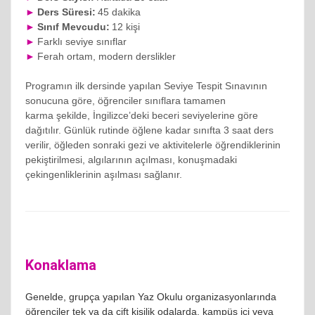
►
Ders Süresi:
45 dakika
►
Sınıf Mevcudu:
12 kişi
►
Farklı seviye sınıflar
►
Ferah ortam, modern derslikler
Programın ilk dersinde yapılan Seviye Tespit
Sınavının
sonucuna göre, öğrenciler sınıflara tamamen
karma
şekilde, İngilizce’deki beceri seviyelerine göre
dağıtılır. Günlük rutinde öğlene kadar sınıfta 3 saat ders
verilir, öğleden sonraki gezi ve aktivitelerle öğrendiklerinin
pekiştirilmesi, algılarının açılması, konuşmadaki
çekingenliklerinin aşılması sağlanır.
Konaklama
Genelde, grupça yapılan Yaz Okulu organizasyonlarında
öğrenciler tek ya da çift kişilik odalarda, kampüs içi veya