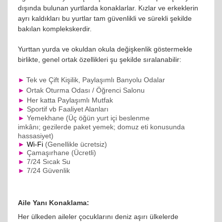
dışında bulunan yurtlarda konaklarlar. K
ızlar ve erkeklerin
ayrı kaldıkları bu yurtlar tam güvenlikli ve sürekli şekilde
bakılan komplekskerdir.
Yurttan yurda ve okuldan okula değişkenlik göstermekle
birlikte, genel ortak özellikleri şu şekilde sıralanabilir:
►
Tek ve Çift Kişilik, Paylaşımlı Banyolu
Odalar
►
Ortak Oturma Odası / Öğrenci Salonu
►
Her katta Paylaşımlı Mutfak
►
Sportif vb Faaliyet Alanları
►
Yemekhane
(Üç öğün yurt içi beslenme
imkânı;
gezilerde paket yemek;
domuz eti konusunda
hassasiyet)
►
Wi-Fi
(Genellikle ücretsiz)
►
Çamaşırhane
(Ücretli)
►
7/24 Sıcak Su
►
7/24 Güvenlik
Aile Yanı Konaklama:
Her ülkeden aileler çocuklarını deniz aşırı ülkelerde