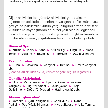
okulun açık ve kapalı spor tesislerinde gerçekleştirilir.
Diğer aktiviteler ise gündüz aktiviteleri ya da akşam
eğlenceleri şeklinde düzenlenen yarışma, defile, münazara,
şov ya da partilerdir. Günün yorgunluğunu atmanın ve farklı
kültürler ile kaynaşmanın en güzel yolu olan bu eğlenceli
aktiviteler sayesinde öğrenciler yeni arkadaşlıklar kurarken
İngilizcelerini sınayıp geliştirme fırsatını da bulmuş olurlar.
Bireysel Sporlar:
►
Yüzme
►
Tenis
►
Kano
►
At Biniciliği
►
Okçuluk
►
Masa
Tenisi
►
Bowling
►
Badminton
►
Trekking
►
Dağ Bisikleti ; vb.
Takım Sporları:
►
Futbol
►
Basketbol
►
Voleybol
►
Hentbol
►
Havuz Voleybolu;
vb.
(Spor dalları okuldan okula, tesislerine göre değişiklik gösterir.)
Gündüz Aktiviteleri:
►
El işi
►
Münazaralar
►
Tiyatro - Drama
►
Yetenek
Yarışması
►
Bilgi Yarışması
►
Taklit Şovları
►
Proje
Geliştirme
►
Doğa Yürüyüşleri
►
Hazine Avcılığı; vb.
Akşam Eğlenceleri:
►
Karaoke
►
Şarkı Yarışması
►
Canlı Müzik
►
Dans
Partisi
►
Pop Müzik Eğlencesi
►
Kıyafet Balosu
►
Ülke Tanıma